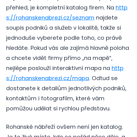
přehled, je kompletní katalog firem. Na
http
s://rohanskenabrezi.cz/seznam
najdete
soupis podniků a služeb v lokalitě, takže si
jednoduše vyberete podle toho, co právě
hledáte. Pokud vás ale zajímá hlavně poloha
a chcete vidět firmy přímo „na mapě“,
nejlépe poslouží interaktivní mapa na
http
s://rohanskenabrezi.cz/mapa
. Odtud se
dostanete k detailům jednotlivých podniků,
kontaktům i fotografiím, které vám
pomůžou udělat si rychlou představu.
Rohanské nábřeží ovšem není jen katalog.
Je to živé místo, kde se pořád něco děje, a