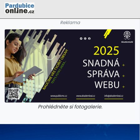
Reklama
Prohlédněte si fotogalerie.
galerie: cviky
galerie: cviky