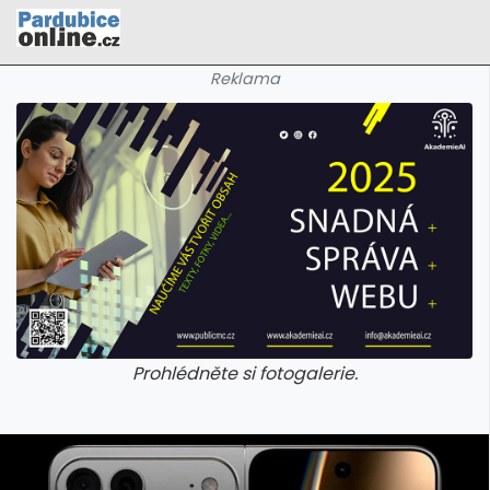
Reklama
Prohlédněte si fotogalerie.
galerie: cviky
galerie: cviky