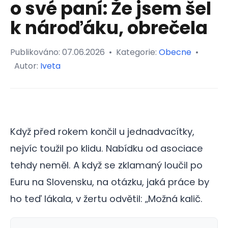
o své paní: Že jsem šel
k nároďáku, obrečela
Publikováno:
07.06.2026
•
Kategorie:
Obecne
•
Autor:
Iveta
Když před rokem končil u jednadvacítky,
nejvíc toužil po klidu. Nabídku od asociace
tehdy neměl. A když se zklamaný loučil po
Euru na Slovensku, na otázku, jaká práce by
ho teď lákala, v žertu odvětil: „Možná kalič.