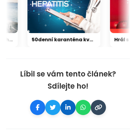
Jízda autem po vlnách. Nejkrásnější silnice Číny každý rok zmizí pod hladinou
50denní karanténa kvůli žloutence může obrátit rozpočet rodiny i prázdniny dětí naruby
Líbil se vám tento článek?
Sdílejte ho!