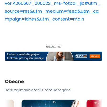
vor.A260607_000522_ms-fotbal_jic#utm_
source=rss&utm_medium=feed&utm_ca
mpaign=idnes&utm_content=main
Reklama
Obecne
Další zajímavé čtení z této kategorie.