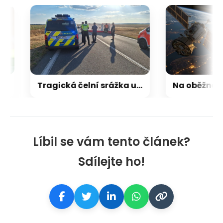
Tragická čelní srážka u Pohořelic si vyžádala dva životy. Čtyři lidé utrpěli těžká zranění
Líbil se vám tento článek?
Sdílejte ho!