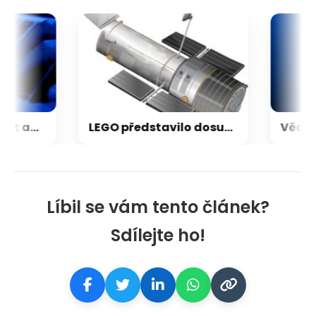
Nestačí kontrolovat adresu webu. Nový útok na Microsoft využívá oficiální portál
LEGO představilo dosud nejdetailnější model Hubbleova teleskopu
Líbil se vám tento článek?
Sdílejte ho!