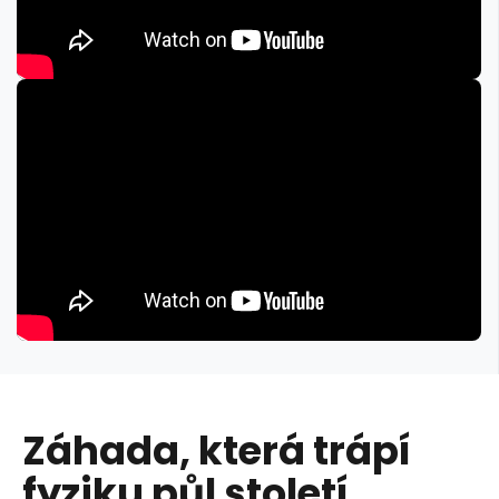
Záhada, která trápí
fyziku půl století,