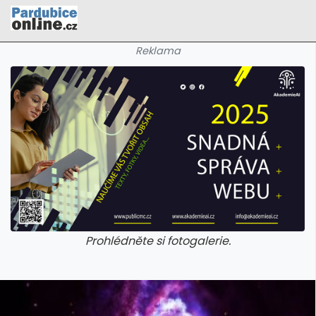
Reklama
Prohlédněte si fotogalerie.
galerie: cviky
galerie: cviky