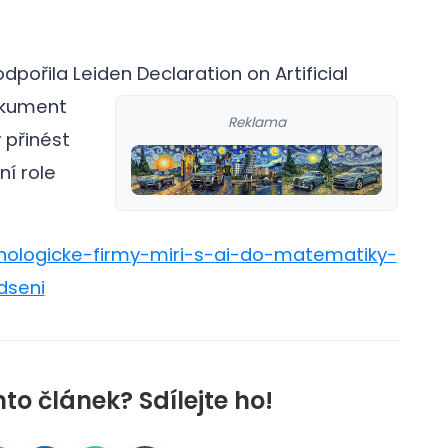
ořila Leiden Declaration on Artificial
kument
Reklama
 přinést
ní role
hnologicke-firmy-miri-s-ai-do-matematiky-
dseni
nto článek? Sdílejte ho!