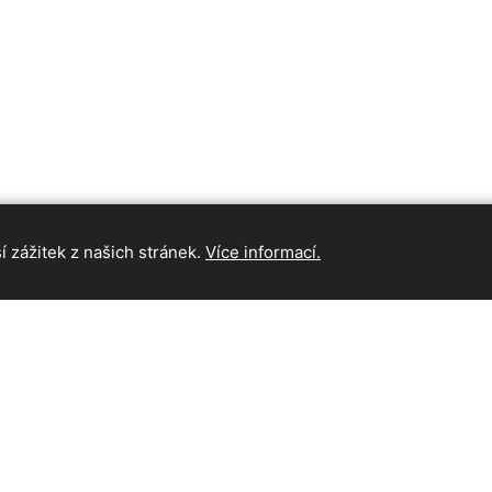
 zážitek z našich stránek.
Více informací.
INFORMAC
Hlavní strán