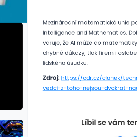
Mezinárodní matematická unie podp
Intelligence and Mathematics.
Do
varuje, že AI může do matematiky
chybné důkazy, tlak firem i oslabe
lidského úsudku.
Zdroj:
https://cdr.cz/clanek/tec
vedci-z-toho-nejsou-dvakrat-na
Líbil se vám te