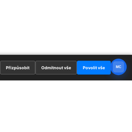
MC
Přizpůsobit
Odmítnout vše
Povolit vše
E
ZAJÍMAVOSTI
PRÁVNÍ UJEDNÁNÍ
ka !
Redaktoři
Ochrana osobních údajů