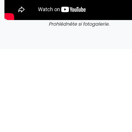
Prohlédněte si fotogalerie.
galerie: cviky
gale
Nestačí kontrolovat adresu webu. Nový útok na Microsoft využívá oficiální portál