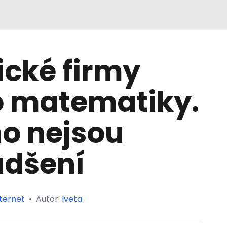
cké firmy
do matematiky.
ho nejsou
adšení
ternet
•
Autor:
Iveta