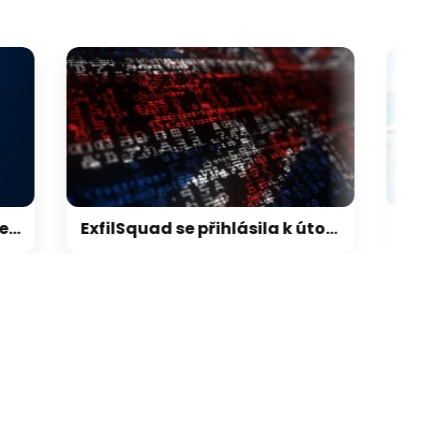
galerie: cviky
ExfilSquad se přihlásila k útoku na britskou policii. Žádala výkupné za mlčení