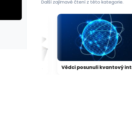
Další zajímavé čtení z této kategorie.
rie: cviky
galerie: cviky
LEGO představilo dosud nejdetailnější model Hubbleova teleskopu
Vědci posunuli kvantový internet. Propojili ho s běžným internetem